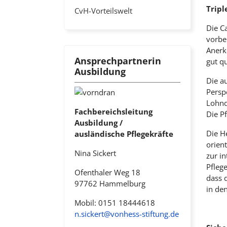
Tripl
CvH-Vorteilswelt
Die Ca
vorber
Anerk
Ansprechpartnerin
gut qu
Ausbildung
Die a
Persp
Lohnd
Fachbereichsleitung
Die P
Ausbildung /
Die He
ausländische Pflegekräfte
orien
Nina Sickert
zur i
Pfleg
Ofenthaler Weg 18
dass 
97762 Hammelburg
in de
Mobil: 0151 18444618
n.sickert@vonhess-stiftung.de