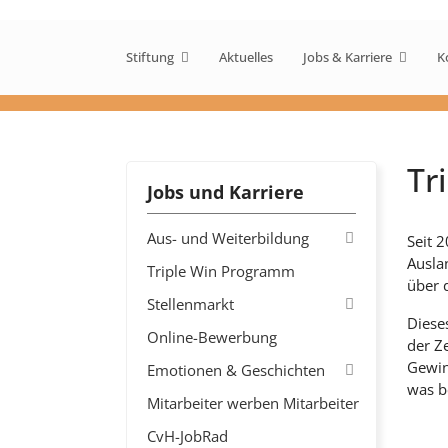
Stiftung
Aktuelles
Jobs & Karriere
K
Tr
Jobs und Karriere
Aus- und Weiterbildung
Seit 2
Ausla
Triple Win Programm
über d
Stellenmarkt
Diese
Online-Bewerbung
der Z
Gewin
Emotionen & Geschichten
was be
Mitarbeiter werben Mitarbeiter
CvH-JobRad