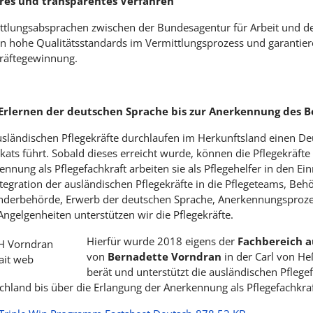
res und transparentes Verfahren
ttlungsabsprachen zwischen der Bundesagentur für Arbeit und de
rn hohe Qualitätsstandards im Vermittlungsprozess und garantier
räftegewinnung.
rlernen der deutschen Sprache bis zur Anerkennung des B
usländischen Pflegekräfte durchlaufen im Herkunftsland einen Deu
ikats führt. Sobald dieses erreicht wurde, können die Pflegekräfte
nnung als Pflegefachkraft arbeiten sie als Pflegehelfer in den Ein
ntegration der ausländischen Pflegekräfte in die Pflegeteams, Beh
nderbehörde, Erwerb der deutschen Sprache, Anerkennungsprozes
Angelgenheiten unterstützen wir die Pflegekräfte.
Hierfür wurde 2018 eigens der
Fachbereich a
von
Bernadette Vorndran
in der Carl von He
berät und unterstützt die ausländischen Pflege
chland bis über die Erlangung der Anerkennung als Pflegefachkraf