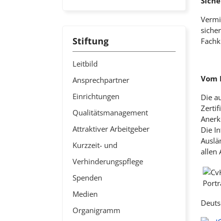
Siche
Vermi
siche
Stiftung
Fachk
Leitbild
Vom E
Ansprechpartner
Einrichtungen
Die a
Zertif
Qualitätsmanagement
Anerke
Attraktiver Arbeitgeber
Die I
Auslä
Kurzzeit- und
allen 
Verhinderungspflege
Spenden
Medien
Deuts
Organigramm