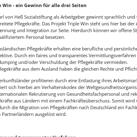
e Win - ein Gewinn für alle drei Seiten
rl von Heß Sozialstiftung als Arbeitgeber gewinnt sprachlich und 
eitete Pflegekräfte. Das Projekt Triple Win steht uns hier bei der
ennung und Integration zur Seite. Hierdurch können wir offene St
alifiziertem Personal besetzen.
usländischen Pflegekräfte erhalten eine berufliche und persönlich
ektive. Durch ein faires und transparentes Vermittlungsverfahr
umping und/oder Verschuldung der Pflegekräfte vermieden.
flegekräfte aus dem Ausland haben die gleichen Rechte und Pflich
rkunftsländer profitieren durch eine Entlastung ihres Arbeitsmar
tiert sich hierbei am Verhaltenskodex der Weltgesundheitsorgani
nternationalen Rekrutierung von Gesundheitsfachpersonal und rek
ekräfte aus Ländern mit einem Fachkräfteüberschuss. Somit wird
durch die Migration von Pflegekräften nach Deutschland ein Fach
n Partnerländern ausgelöst wird.