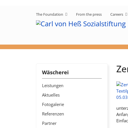
The Foundation
From the press
Careers
Ze
Wäscherei
Leistungen
Aktuelles
Fotogalerie
unter
Referenzen
Anfang
Einfa
Partner